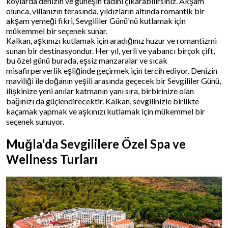
koylarda denizin ve güneşin tadını çıkarabilirsiniz. Akşam
olunca, villanızın terasında, yıldızların altında romantik bir
akşam yemeği fikri, Sevgililer Günü'nü kutlamak için
mükemmel bir seçenek sunar.
Kalkan, aşkınızı kutlamak için aradığınız huzur ve romantizmi
sunan bir destinasyondur. Her yıl, yerli ve yabancı birçok çift,
bu özel günü burada, eşsiz manzaralar ve sıcak
misafirperverlik eşliğinde geçirmek için tercih ediyor. Denizin
maviliği ile doğanın yeşili arasında geçecek bir Sevgililer Günü,
ilişkinize yeni anılar katmanın yanı sıra, birbirinize olan
bağınızı da güçlendirecektir. Kalkan, sevgilinizle birlikte
kaçamak yapmak ve aşkınızı kutlamak için mükemmel bir
seçenek sunuyor.
Muğla'da Sevgililere Özel Spa ve
Wellness Turları