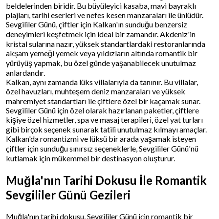
beldelerinden biridir. Bu büyüleyici kasaba, mavi bayraklı
plajları, tarihi eserleri ve nefes kesen manzaraları ile ünlüdür.
Sevgililer Günü, çiftler için Kalkan'ın sunduğu benzersiz
deneyimleri keşfetmek için ideal bir zamandır. Akdeniz'in
kristal sularına nazır, yüksek standartlardaki restoranlarında
akşam yemeği yemek veya yıldızların altında romantik bir
yürüyüş yapmak, bu özel günde yaşanabilecek unutulmaz
anlardandır.
Kalkan, aynı zamanda lüks villalarıyla da tanınır. Bu villalar,
özel havuzları, muhteşem deniz manzaraları ve yüksek
mahremiyet standartları ile çiftlere özel bir kaçamak sunar.
Sevgililer Günü için özel olarak hazırlanan paketler, çiftlere
kişiye özel hizmetler, spa ve masaj terapileri, özel yat turları
gibi birçok seçenek sunarak tatili unutulmaz kılmayı amaçlar.
Kalkan'da romantizmi ve lüksü bir arada yaşamak isteyen
çiftler için sunduğu sınırsız seçeneklerle, Sevgililer Günü'nü
kutlamak için mükemmel bir destinasyon oluşturur.
Muğla'nın Tarihi Dokusu İle Romantik
Sevgililer Günü Gezileri
Muğla'nın tarihi dokusu, Sevgililer Günü için romantik bir