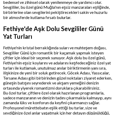
bedensel ve zihinsel olarak yenilenmeye de yardımcı olur.
Sevgililer, bu özel günü Muğla'nın eşsiz manzaraları eşliğinde,
birbirlerine olan sevgilerini pekiştirecekleri sakin ve huzurlu
bir atmosferde kutlama fırsatı bulurlar.
Fethiye'de Aşk Dolu Sevgililer Günü
Yat Turları
Fethiye'nin kristal berraklığında suları ve muhteşem doğası,
Sevgililer Günü için romantik bir kaçamak yapmak isteyen
çiftler için ideal bir seçenek sunuyor. Aşk dolu bu özel günü,
Fethiye'nin eşsiz koylarını ve adalarını keşfedeceğiniz özel yat
turları ile kutlamak, unutulmaz anılar biriktirmenin yanı sıra,
ilişkinize de yeni bir soluk getirecek. Göcek Adası, Yassıcalar,
Tersane Adası gibi birbirinden güzel noktaları ziyaret ederken,
güneşin batışını seyrederek ve akşam yemeğini denizin
ortasında yiyerek romantizmi doruklara çıkarabilirsiniz.
Bu özel turlar, çiftlere özel olarak hazırlanan programlarla,
sadece manzaranın ve denizin tadını çıkarmakla kalmayıp, aynı
zamanda lüks ve konforun da keyfini çıkarmanızı sağlar.
Profesyonel mürettebatın eşlik ettiği bu turlar, size ve
sevdiğinize özel anlar yaşatmak için her detayın düşünüldüğü,