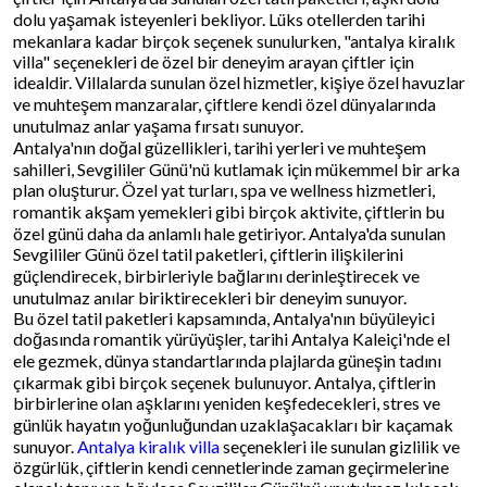
dolu yaşamak isteyenleri bekliyor. Lüks otellerden tarihi
mekanlara kadar birçok seçenek sunulurken, "antalya kiralık
villa" seçenekleri de özel bir deneyim arayan çiftler için
idealdir. Villalarda sunulan özel hizmetler, kişiye özel havuzlar
ve muhteşem manzaralar, çiftlere kendi özel dünyalarında
unutulmaz anlar yaşama fırsatı sunuyor.
Antalya'nın doğal güzellikleri, tarihi yerleri ve muhteşem
sahilleri, Sevgililer Günü'nü kutlamak için mükemmel bir arka
plan oluşturur. Özel yat turları, spa ve wellness hizmetleri,
romantik akşam yemekleri gibi birçok aktivite, çiftlerin bu
özel günü daha da anlamlı hale getiriyor. Antalya'da sunulan
Sevgililer Günü özel tatil paketleri, çiftlerin ilişkilerini
güçlendirecek, birbirleriyle bağlarını derinleştirecek ve
unutulmaz anılar biriktirecekleri bir deneyim sunuyor.
Bu özel tatil paketleri kapsamında, Antalya'nın büyüleyici
doğasında romantik yürüyüşler, tarihi Antalya Kaleiçi'nde el
ele gezmek, dünya standartlarında plajlarda güneşin tadını
çıkarmak gibi birçok seçenek bulunuyor. Antalya, çiftlerin
birbirlerine olan aşklarını yeniden keşfedecekleri, stres ve
günlük hayatın yoğunluğundan uzaklaşacakları bir kaçamak
sunuyor.
Antalya kiralık villa
seçenekleri ile sunulan gizlilik ve
özgürlük, çiftlerin kendi cennetlerinde zaman geçirmelerine