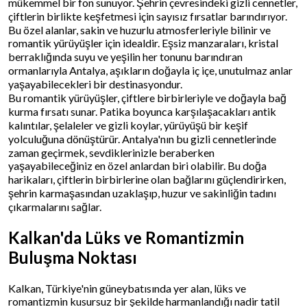
mükemmel bir fon sunuyor. Şehrin çevresindeki gizli cennetler,
çiftlerin birlikte keşfetmesi için sayısız fırsatlar barındırıyor.
Bu özel alanlar, sakin ve huzurlu atmosferleriyle bilinir ve
romantik yürüyüşler için idealdir. Eşsiz manzaraları, kristal
berraklığında suyu ve yeşilin her tonunu barındıran
ormanlarıyla Antalya, aşıkların doğayla iç içe, unutulmaz anlar
yaşayabilecekleri bir destinasyondur.
Bu romantik yürüyüşler, çiftlere birbirleriyle ve doğayla bağ
kurma fırsatı sunar. Patika boyunca karşılaşacakları antik
kalıntılar, şelaleler ve gizli koylar, yürüyüşü bir keşif
yolculuğuna dönüştürür. Antalya'nın bu gizli cennetlerinde
zaman geçirmek, sevdiklerinizle beraberken
yaşayabileceğiniz en özel anlardan biri olabilir. Bu doğa
harikaları, çiftlerin birbirlerine olan bağlarını güçlendirirken,
şehrin karmaşasından uzaklaşıp, huzur ve sakinliğin tadını
çıkarmalarını sağlar.
Kalkan'da Lüks ve Romantizmin
Buluşma Noktası
Kalkan, Türkiye'nin güneybatısında yer alan, lüks ve
romantizmin kusursuz bir şekilde harmanlandığı nadir tatil