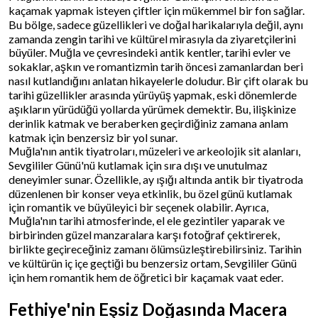
kaçamak yapmak isteyen çiftler için mükemmel bir fon sağlar.
Bu bölge, sadece güzellikleri ve doğal harikalarıyla değil, aynı
zamanda zengin tarihi ve kültürel mirasıyla da ziyaretçilerini
büyüler. Muğla ve çevresindeki antik kentler, tarihi evler ve
sokaklar, aşkın ve romantizmin tarih öncesi zamanlardan beri
nasıl kutlandığını anlatan hikayelerle doludur. Bir çift olarak bu
tarihi güzellikler arasında yürüyüş yapmak, eski dönemlerde
aşıkların yürüdüğü yollarda yürümek demektir. Bu, ilişkinize
derinlik katmak ve beraberken geçirdiğiniz zamana anlam
katmak için benzersiz bir yol sunar.
Muğla'nın antik tiyatroları, müzeleri ve arkeolojik sit alanları,
Sevgililer Günü'nü kutlamak için sıra dışı ve unutulmaz
deneyimler sunar. Özellikle, ay ışığı altında antik bir tiyatroda
düzenlenen bir konser veya etkinlik, bu özel günü kutlamak
için romantik ve büyüleyici bir seçenek olabilir. Ayrıca,
Muğla'nın tarihi atmosferinde, el ele gezintiler yaparak ve
birbirinden güzel manzaralara karşı fotoğraf çektirerek,
birlikte geçireceğiniz zamanı ölümsüzleştirebilirsiniz. Tarihin
ve kültürün iç içe geçtiği bu benzersiz ortam, Sevgililer Günü
için hem romantik hem de öğretici bir kaçamak vaat eder.
Fethiye'nin Eşsiz Doğasında Macera