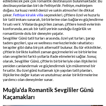
edilebilecek pek çok romantik destinasyon bulunmaktadır. Bu
destinasyonlardan biri de Fethiye'dir. Fethiye, muhteşem
doğası, turkuaz renkli denizi ve sakin atmosferi ile dikkat
çeker.
Fethiye kiralık villa
seçenekleri, çiftlere özel ve huzurlu
bir tatil imkanı sunarak, birbirlerine olan bağlarını güçlendirme
fırsatı verir. Villalarda geçirilen zaman, çiftlere kendi evlerinin
konforunda, ancak bir tatil yerinin sunduğu özgürlük ve
romantizmle dolu bir deneyim yaşatır.
Sevgililer Günü tatil turları arasında, özel yat turları, şarap
tadımı gezileri, spa ve wellness merkezlerinde rahatlatıcı
terapiler gibi daha birçok alternatif bulunur. Bu tür etkinlikler,
çiftlerin birlikte kaliteli zaman geçirmelerini ve birbirlerine
olan sevgilerini farklı yollarla ifade etmelerini sağlar. Sonuç
olarak, Sevgililer Günü, çiftlerin birbirleriyle olan ilişkilerini
yeniden canlandırmak ve güçlendirmek için mükemmel bir
fırsattır. Bu özel günü kutlamak için yapılan tatil planları,
ilişkilerine değer katan ve unutulmaz anılar biriktirmelerine
yardımcı olan deneyimler sunar.
Muğla'da Romantik Sevgililer Günü
Kaçamakları