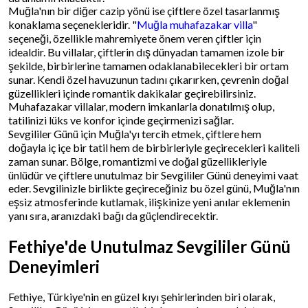
Muğla'nın bir diğer cazip yönü ise çiftlere özel tasarlanmış
konaklama seçenekleridir. "
Muğla muhafazakar villa
"
seçeneği, özellikle mahremiyete önem veren çiftler için
idealdir. Bu villalar, çiftlerin dış dünyadan tamamen izole bir
şekilde, birbirlerine tamamen odaklanabilecekleri bir ortam
sunar. Kendi özel havuzunun tadını çıkarırken, çevrenin doğal
güzellikleri içinde romantik dakikalar geçirebilirsiniz.
Muhafazakar villalar, modern imkanlarla donatılmış olup,
tatilinizi lüks ve konfor içinde geçirmenizi sağlar.
Sevgililer Günü için Muğla'yı tercih etmek, çiftlere hem
doğayla iç içe bir tatil hem de birbirleriyle geçirecekleri kaliteli
zaman sunar. Bölge, romantizmi ve doğal güzellikleriyle
ünlüdür ve çiftlere unutulmaz bir Sevgililer Günü deneyimi vaat
eder. Sevgilinizle birlikte geçireceğiniz bu özel günü, Muğla'nın
eşsiz atmosferinde kutlamak, ilişkinize yeni anılar eklemenin
yanı sıra, aranızdaki bağı da güçlendirecektir.
Fethiye'de Unutulmaz Sevgililer Günü
Deneyimleri
Fethiye, Türkiye'nin en güzel kıyı şehirlerinden biri olarak,