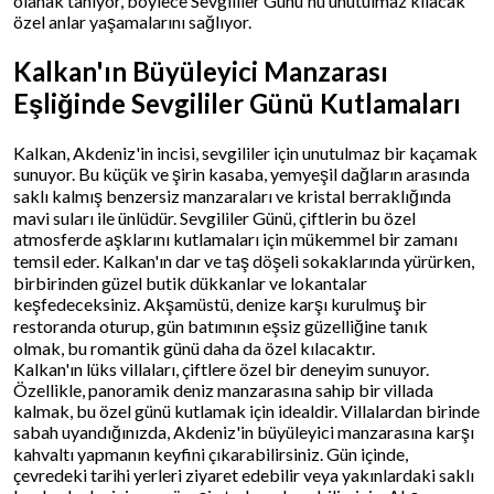
olanak tanıyor, böylece Sevgililer Günü'nü unutulmaz kılacak
özel anlar yaşamalarını sağlıyor.
Kalkan'ın Büyüleyici Manzarası
Eşliğinde Sevgililer Günü Kutlamaları
Kalkan, Akdeniz'in incisi, sevgililer için unutulmaz bir kaçamak
sunuyor. Bu küçük ve şirin kasaba, yemyeşil dağların arasında
saklı kalmış benzersiz manzaraları ve kristal berraklığında
mavi suları ile ünlüdür. Sevgililer Günü, çiftlerin bu özel
atmosferde aşklarını kutlamaları için mükemmel bir zamanı
temsil eder. Kalkan'ın dar ve taş döşeli sokaklarında yürürken,
birbirinden güzel butik dükkanlar ve lokantalar
keşfedeceksiniz. Akşamüstü, denize karşı kurulmuş bir
restoranda oturup, gün batımının eşsiz güzelliğine tanık
olmak, bu romantik günü daha da özel kılacaktır.
Kalkan'ın lüks villaları, çiftlere özel bir deneyim sunuyor.
Özellikle, panoramik deniz manzarasına sahip bir villada
kalmak, bu özel günü kutlamak için idealdir. Villalardan birinde
sabah uyandığınızda, Akdeniz'in büyüleyici manzarasına karşı
kahvaltı yapmanın keyfini çıkarabilirsiniz. Gün içinde,
çevredeki tarihi yerleri ziyaret edebilir veya yakınlardaki saklı