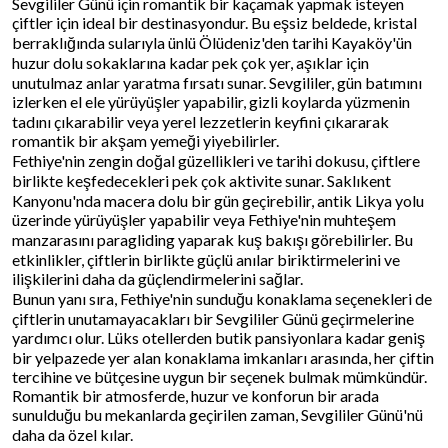
Sevgililer Günü için romantik bir kaçamak yapmak isteyen
çiftler için ideal bir destinasyondur. Bu eşsiz beldede, kristal
berraklığında sularıyla ünlü Ölüdeniz'den tarihi Kayaköy'ün
huzur dolu sokaklarına kadar pek çok yer, aşıklar için
unutulmaz anlar yaratma fırsatı sunar. Sevgililer, gün batımını
izlerken el ele yürüyüşler yapabilir, gizli koylarda yüzmenin
tadını çıkarabilir veya yerel lezzetlerin keyfini çıkararak
romantik bir akşam yemeği yiyebilirler.
Fethiye'nin zengin doğal güzellikleri ve tarihi dokusu, çiftlere
birlikte keşfedecekleri pek çok aktivite sunar. Saklıkent
Kanyonu'nda macera dolu bir gün geçirebilir, antik Likya yolu
üzerinde yürüyüşler yapabilir veya Fethiye'nin muhteşem
manzarasını paragliding yaparak kuş bakışı görebilirler. Bu
etkinlikler, çiftlerin birlikte güçlü anılar biriktirmelerini ve
ilişkilerini daha da güçlendirmelerini sağlar.
Bunun yanı sıra, Fethiye'nin sunduğu konaklama seçenekleri de
çiftlerin unutamayacakları bir Sevgililer Günü geçirmelerine
yardımcı olur. Lüks otellerden butik pansiyonlara kadar geniş
bir yelpazede yer alan konaklama imkanları arasında, her çiftin
tercihine ve bütçesine uygun bir seçenek bulmak mümkündür.
Romantik bir atmosferde, huzur ve konforun bir arada
sunulduğu bu mekanlarda geçirilen zaman, Sevgililer Günü'nü
daha da özel kılar.