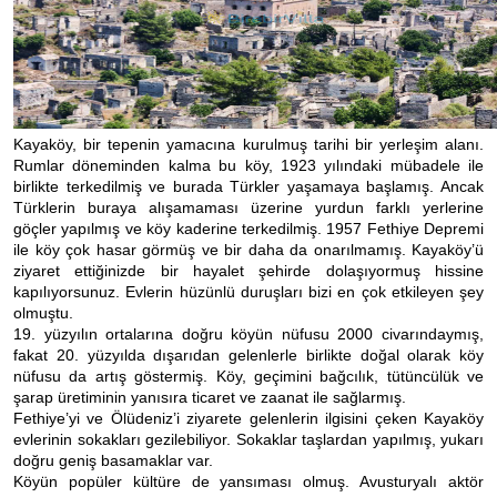
Kayaköy, bir tepenin yamacına kurulmuş tarihi bir yerleşim alanı.
Rumlar döneminden kalma bu köy, 1923 yılındaki mübadele ile
birlikte terkedilmiş ve burada Türkler yaşamaya başlamış. Ancak
Türklerin buraya alışamaması üzerine yurdun farklı yerlerine
göçler yapılmış ve köy kaderine terkedilmiş. 1957 Fethiye Depremi
ile köy çok hasar görmüş ve bir daha da onarılmamış. Kayaköy’ü
ziyaret ettiğinizde bir hayalet şehirde dolaşıyormuş hissine
kapılıyorsunuz. Evlerin hüzünlü duruşları bizi en çok etkileyen şey
olmuştu.
19. yüzyılın ortalarına doğru köyün nüfusu 2000 civarındaymış,
fakat 20. yüzyılda dışarıdan gelenlerle birlikte doğal olarak köy
nüfusu da artış göstermiş. Köy, geçimini bağcılık, tütüncülük ve
şarap üretiminin yanısıra ticaret ve zaanat ile sağlarmış.
Fethiye’yi ve Ölüdeniz’i ziyarete gelenlerin ilgisini çeken Kayaköy
evlerinin sokakları gezilebiliyor. Sokaklar taşlardan yapılmış, yukarı
doğru geniş basamaklar var.
Köyün popüler kültüre de yansıması olmuş. Avusturyalı aktör