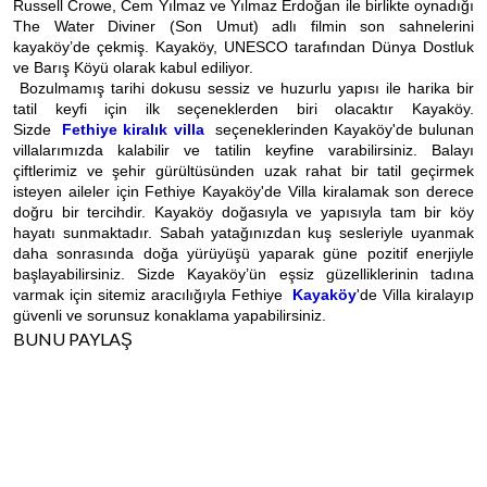
Russell Crowe, Cem Yılmaz ve Yılmaz Erdoğan ile birlikte oynadığı
The Water Diviner (Son Umut) adlı filmin son sahnelerini
kayaköy’de çekmiş. Kayaköy, UNESCO tarafından Dünya Dostluk
ve Barış Köyü olarak kabul ediliyor.
Bozulmamış tarihi dokusu sessiz ve huzurlu yapısı ile harika bir
tatil keyfi için ilk seçeneklerden biri olacaktır Kayaköy.
Sizde
Fethiye kiralık villa
seçeneklerinden Kayaköy'de bulunan
villalarımızda kalabilir ve tatilin keyfine varabilirsiniz. Balayı
çiftlerimiz ve şehir gürültüsünden uzak rahat bir tatil geçirmek
isteyen aileler için Fethiye Kayaköy'de Villa kiralamak son derece
doğru bir tercihdir. Kayaköy doğasıyla ve yapısıyla tam bir köy
hayatı sunmaktadır. Sabah yatağınızdan kuş sesleriyle uyanmak
daha sonrasında doğa yürüyüşü yaparak güne pozitif enerjiyle
başlayabilirsiniz. Sizde Kayaköy’ün eşsiz güzelliklerinin tadına
varmak için sitemiz aracılığıyla Fethiye
Kayaköy
'de Villa kiralayıp
güvenli ve sorunsuz konaklama yapabilirsiniz.
BUNU PAYLAŞ