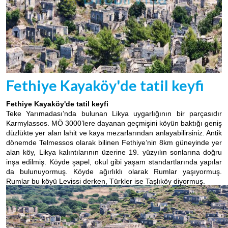
Fethiye Kayaköy'de tatil keyfi
Fethiye Kayaköy'de tatil keyfi
Teke Yarımadası’nda bulunan Likya uygarlığının bir parçasıdır
Karmylassos. MÖ 3000’lere dayanan geçmişini köyün baktığı geniş
düzlükte yer alan lahit ve kaya mezarlarından anlayabilirsiniz. Antik
dönemde Telmessos olarak bilinen Fethiye’nin 8km güneyinde yer
alan köy, Likya kalıntılarının üzerine 19. yüzyılın sonlarına doğru
inşa edilmiş. Köyde şapel, okul gibi yaşam standartlarında yapılar
da bulunuyormuş. Köyde ağırlıklı olarak Rumlar yaşıyormuş.
Rumlar bu köyü Levissi derken, Türkler ise Taşlıköy diyormuş.