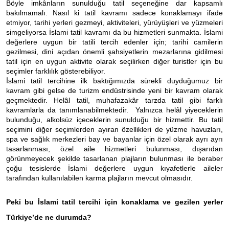
Böyle imkânların sunulduğu tatil seçeneğine dar kapsamlı
bakılmamalı. Nasıl ki tatil kavramı sadece konaklamayı ifade
etmiyor, tarihi yerleri gezmeyi, aktiviteleri, yürüyüşleri ve yüzmeleri
simgeliyorsa İslami tatil kavramı da bu hizmetleri sunmakta. İslami
değerlere uygun bir tatili tercih edenler için; tarihi camilerin
gezilmesi, dini açıdan önemli şahsiyetlerin mezarlarına gidilmesi
tatil için en uygun aktivite olarak seçilirken diğer turistler için bu
seçimler farklılık gösterebiliyor.
İslami tatil tercihine ilk baktığımızda sürekli duyduğumuz bir
kavram gibi gelse de turizm endüstrisinde yeni bir kavram olarak
geçmektedir. Helâl tatil, muhafazakâr tarzda tatil gibi farklı
kavramlarla da tanımlanabilmektedir. Yalnızca helâl yiyeceklerin
bulunduğu, alkolsüz içeceklerin sunulduğu bir hizmettir. Bu tatil
seçimini diğer seçimlerden ayıran özellikleri de yüzme havuzları,
spa ve sağlık merkezleri bay ve bayanlar için özel olarak ayrı ayrı
tasarlanması, özel aile hizmetleri bulunması, dışarıdan
görünmeyecek şekilde tasarlanan plajların bulunması ile beraber
çoğu tesislerde İslami değerlere uygun kıyafetlerle aileler
tarafından kullanılabilen karma plajların mevcut olmasıdır.
Peki bu İslami tatil tercihi için konaklama ve gezilen yerler
Türkiye’de ne durumda?