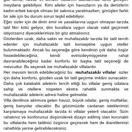
meydana gelebiliyor. Kimi aileler için havuzların ya da denizlerin
kadın-erkek karışık olması bir sakınca yaratmazken, görüşleri farklı
bir aile için bu durum sorun teşkil edebiliyor.
Eğer sizler için de dinin emir ve yasaklarına uygun olmayan tarzda
tatil fikri kötü geliyor, dini kurallara uygun olarak vakit geçirmek
istiyorsanız diyeceklerimize bir göz atmalısınız.
Gözlerden uzak, daha sakin ve muhafazakâr tarzda bir tatil tercih
edenler için muhafazakâr tatil konseptine uygun oteller
bulunmaktadır. Ancak bu seçeneğe göre kendinizi çok daha özgür
hissedebileceğiniz, kendi evinizdeymişçesine rahat
davranabileceğiniz kadar konforlu bir başka tatil seçeneği de
mevcuttur. Bu seçenek ise muhafazakâr villalardır.
Her mevsim tercih edebileceğiniz bu
muhafazakâr villalar
sizler
için daha konforlu, gözden uzak bir tatil geçirme imkânı sunacaktır.
Daha çok kalabalık ailelerin tercih ettiği bu villalar geniş odalara
sahip ve otellere nispeten ekstra rahatlık sunmakta ve
muhafazakâr ailelerin adresi haline gelmekte.
Villa denilince aklımıza gelen havuz, büyük odalar, geniş mutfaklar,
geniş banyolar olacaktır. Bu gözümüzde canlanan isteklerimizi
karşılamaya muhafazakâr tarzda ki villalar yeterli olacaktır. Sizin
rahatınız ve konforunuz düşünülerek dizayn edilmiş olan korunaklı
bu villalarda hem tatilinizi özgürce geçirecek hem de ibaretlerinizi
rahatlıkla yerine getirebileceksiniz.