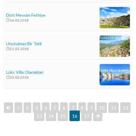
Dört Mevsim Fethiye
16.03.2018
Unutulmaz Bir Tatil
21.03.2018
Lüks Villa Olanakları
23.03.2018
1
2
3
4
5
6
7
8
9
10
11
12
13
14
15
16
17