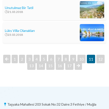
Unutulmaz Bir Tatil
21.03.2018
Lüks Villa Olanakları
23.03.2018
1
2
3
4
5
6
7
8
9
10
11
12
13
14
15
16
17
Taşyaka Mahallesi 203 Sokak No:32 Daire:3 Fethiye / Muğla